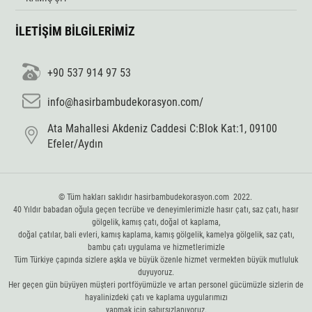
İLETİŞİM BİLGİLERİMİZ
+90 537 914 97 53
info@hasirbambudekorasyon.com/
Ata Mahallesi Akdeniz Caddesi C:Blok Kat:1, 09100
Efeler/Aydın
© Tüm hakları saklıdır hasirbambudekorasyon.com 2022.
40 Yıldır babadan oğula geçen tecrübe ve deneyimlerimizle hasır çatı, saz çatı, hasır
gölgelik, kamış çatı, doğal ot kaplama,
doğal çatılar, bali evleri, kamış kaplama, kamış gölgelik, kamelya gölgelik, saz çatı,
bambu çatı uygulama ve hizmetlerimizle
Tüm Türkiye çapında sizlere aşkla ve büyük özenle hizmet vermekten büyük mutluluk
duyuyoruz.
Her geçen gün büyüyen müşteri portföyümüzle ve artan personel gücümüzle sizlerin de
hayalinizdeki çatı ve kaplama uygularımızı
yapmak için sabırsızlanıyoruz.