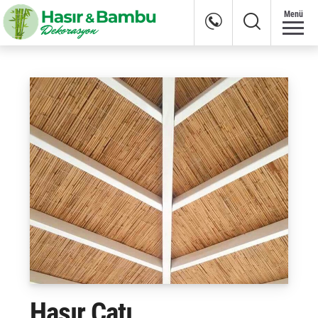
Menü
Hasır Çatı