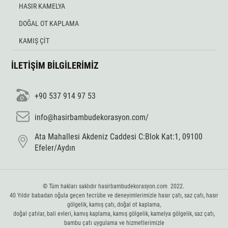
HASIR KAMELYA
DOĞAL OT KAPLAMA
KAMIŞ ÇİT
İLETİŞİM BİLGİLERİMİZ
+90 537 914 97 53
info@hasirbambudekorasyon.com/
Ata Mahallesi Akdeniz Caddesi C:Blok Kat:1, 09100
Efeler/Aydın
© Tüm hakları saklıdır hasirbambudekorasyon.com 2022.
40 Yıldır babadan oğula geçen tecrübe ve deneyimlerimizle hasır çatı, saz çatı, hasır
gölgelik, kamış çatı, doğal ot kaplama,
doğal çatılar, bali evleri, kamış kaplama, kamış gölgelik, kamelya gölgelik, saz çatı,
bambu çatı uygulama ve hizmetlerimizle