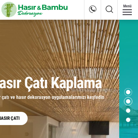
Menü
Hasır & Bambu
Dekorasyon
KEŞFET