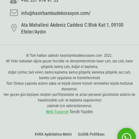
+90 537 914 97 53
info@hasirbambudekorasyon.com/
Ata Mahallesi Akdeniz Caddesi C:Blok Kat:1, 09100
Efeler/Aydın
© Tüm hakları saklıdır hasirbambudekorasyon.com 2022.
40 Yıldır babadan oğula geçen tecrübe ve deneyimlerimizle hasır çatı, saz çatı, hasır
gölgelik, kamış çatı, doğal ot kaplama,
doğal çatılar, bali evleri, kamış kaplama, kamış gölgelik, kamelya gölgelik, saz çatı,
bambu çatı uygulama ve hizmetlerimizle
Tüm Türkiye çapında sizlere aşkla ve büyük özenle hizmet vermekten büyük mutluluk
duyuyoruz.
Her geçen gün büyüyen müşteri portföyümüzle ve artan personel gücümüzle sizlerin de
hayalinizdeki çatı ve kaplama uygularımızı
yapmak için sabırsızlanıyoruz.
Web Tasarım
Tercih Yazılım
KVKK Aydınlatma Metni
Gizlilik Politikası